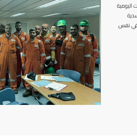
 اليومية
سدية
ة في نفس