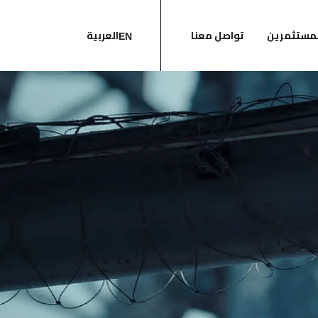
لمستثمرين
تواصل معنا
العربية
EN
ستثمرين
المالية
م
وض
ية
حوكمة
ثمرين
لي