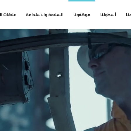
نا
أسطولنا
موظفونا
السلامة والاستدامة
علاقات ا
لبحري
بيئة العمل في أديس
الجودة والصحة
لمحة عامة للم
والسلامة والأمن والبيئة
لبري
الوظائف
أبرز المعلومات 
الاستدامة
والتشغيلية
معلومات الأسه
التقارير والعر
التقديمية
الإعلانات
الممارسات البيئ
والاجتماعية و
الشركات
التواصل للمست
الطرح العام الأو