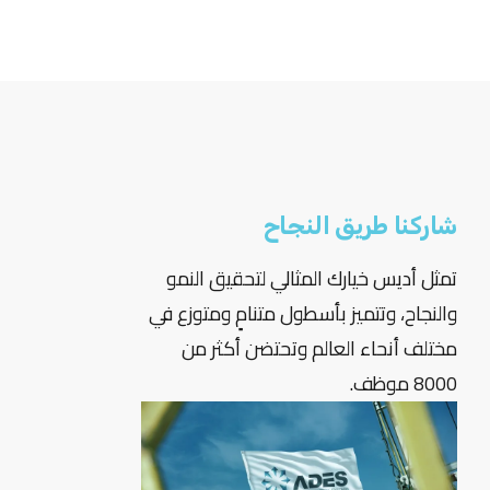
شاركنا طريق النجاح
التد
تمثل أديس خيارك المثالي لتحقيق النمو
نستث
والنجاح، وتتميز بأسطول متنامٍ ومتوزع في
أنظم
مختلف أنحاء العالم وتحتضن أكثر من
النجاح
8000 موظف.